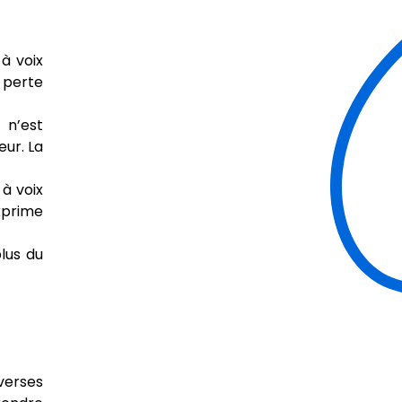
 à voix
e perte
 n’est
eur. La
 à voix
xprime
plus du
verses