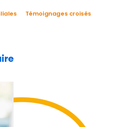
liales
Témoignages croisés
aire