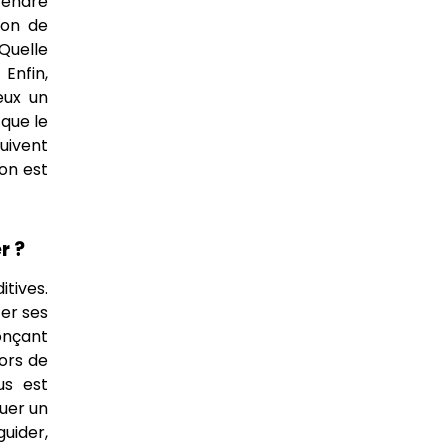
 rendre
ion de
Quelle
Enfin,
eux un
 que le
uivent
on est
r ?
itives.
ter ses
nonçant
ors de
us est
ouer un
guider,