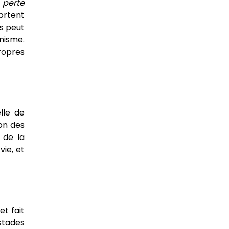
 perte
ortent
es peut
anisme.
ropres
lle de
ion des
 de la
vie, et
t fait
 stades