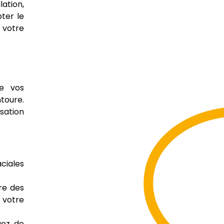
ation,
ter le
r votre
de vos
toure.
rsation
ciales
ire des
e votre
gez de