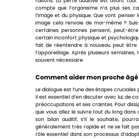
raisons. La perte auditive est avant tout
compte que l’organisme n’a plus ses capa
l’image et du physique. Que vont penser 
image cela renvoie de moi-même ? Suis-
certaines personnes pensent, peut-être
certain inconfort physique et psychologiq
fait de réentendre à nouveau peut être 
l’appareillage. Après plusieurs semaines,
souvent nécessaire.
Comment aider mon proche âgé à ac
Le dialogue est l’une des étapes cruciales
Il est essentiel d’en discuter avec lui, de
préoccupations et ses craintes. Pour dissip
que vous allez le suivre tout du long dan
son bilan auditif, s’il le souhaite, po
généralement très rapide et ne se fait pas
rôle essentiel dans son processus d’adapt