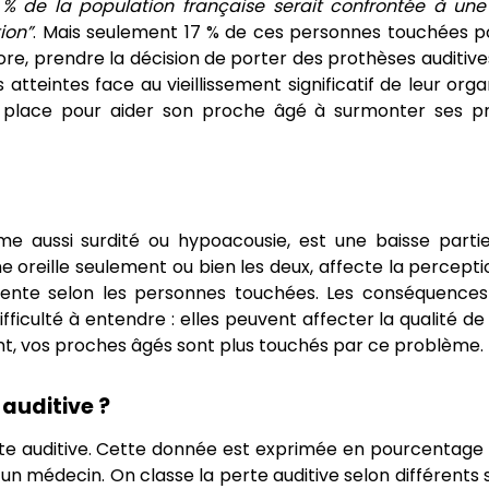
 % de la population française serait confrontée à une
ion”
. Mais seulement 17 % de ces personnes touchées p
ncore, prendre la décision de porter des prothèses auditiv
atteintes face au vieillissement significatif de leur org
n place pour aider son proche âgé à surmonter ses p
me aussi surdité ou hypoacousie, est une baisse partie
une oreille seulement ou bien les deux, affecte la percept
nte selon les personnes touchées. Les conséquences
fficulté à entendre : elles peuvent affecter la qualité de 
ent, vos proches âgés sont plus touchés par ce problème.
auditive ?
rte auditive. Cette donnée est exprimée en pourcentage e
un médecin. On classe la perte auditive selon différents