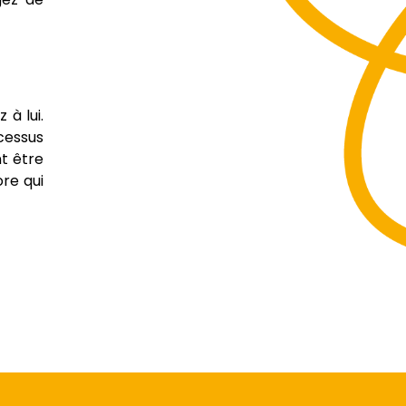
 à lui.
cessus
t être
ore qui