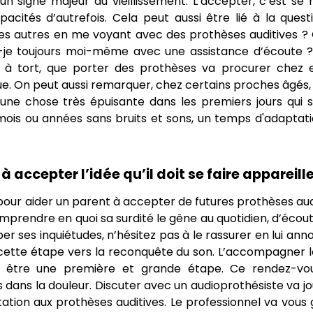
 un signe majeur du vieillissement. L’accepter, c’est se
cités d’autrefois. Cela peut aussi être lié à la quest
les autres en me voyant avec des prothèses auditives ? 
je toujours moi-même avec une assistance d’écoute ? 
 à tort, que porter des prothèses va procurer chez 
ue. On peut aussi remarquer, chez certains proches âgés,
une chose très épuisante dans les premiers jours qui s
 mois ou années sans bruits et sons, un temps d'adaptati
cepter l’idée qu’il doit se faire appareille
 pour aider un parent à accepter de futures prothèses aud
 comprendre en quoi sa surdité le gêne au quotidien, d’écou
er ses inquiétudes, n’hésitez pas à le rassurer en lui an
s cette étape vers la reconquête du son. L’accompagner l
urra être une première et grande étape. Ce rendez-vo
 dans la douleur. Discuter avec un audioprothésiste va j
ation aux prothèses auditives. Le professionnel va vous 