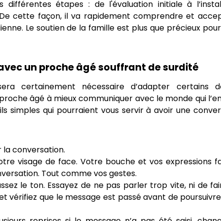
ifférentes étapes : de l'évaluation initiale à l’install
s. De cette façon, il va rapidement comprendre et accep
idienne. Le soutien de la famille est plus que précieux pou
vec un proche âgé souffrant de surdité
 sera certainement nécessaire d’adapter certains 
proche âgé à mieux communiquer avec le monde qui l’en
ils simples qui pourraient vous servir à avoir une conve
 la conversation.
otre visage de face. Votre bouche et vos expressions fa
onversation. Tout comme vos gestes.
sez le ton. Essayez de ne pas parler trop vite, ni de fa
l et vérifiez que le message est passé avant de poursuivr
sieurs reprises si le message n’a pas été saisi, chan